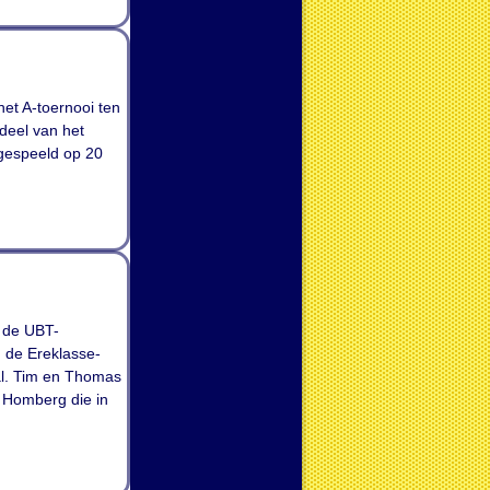
et A-toernooi ten
deel van het
 gespeeld op 20
 de UBT-
n de Ereklasse-
al. Tim en Thomas
n Homberg die in