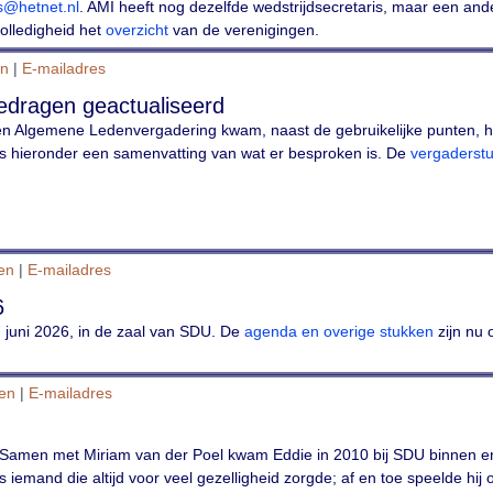
s@hetnet.nl
. AMI heeft nog dezelfde wedstrijdsecretaris, maar een and
olledigheid het
overzicht
van de verenigingen.
en
|
E-mailadres
bedragen geactualiseerd
n Algemene Ledenvergadering kwam, naast de gebruikelijke punten, he
 hieronder een samenvatting van wat er besproken is. De
vergaderst
ken
|
E-mailadres
6
juni 2026, in de zaal van SDU. De
agenda en overige stukken
zijn nu 
ken
|
E-mailadres
 Samen met Miriam van der Poel kwam Eddie in 2010 bij SDU binnen en
ls iemand die altijd voor veel gezelligheid zorgde; af en toe speelde hij o