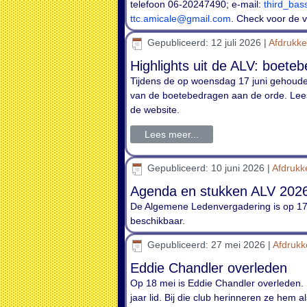
telefoon 06-20247490; e-mail:
third_bas
ttc.amicale@gmail.com
. Check voor de v
Gepubliceerd: 12 juli 2026
|
Afdrukk
Highlights uit de ALV: boete
Tijdens de op woensdag 17 juni gehoude
van de boetebedragen aan de orde. Lees
de website.
Lees meer...
Gepubliceerd: 10 juni 2026
|
Afdruk
Agenda en stukken ALV 202
De Algemene Ledenvergadering is op 17 
beschikbaar.
Gepubliceerd: 27 mei 2026
|
Afdruk
Eddie Chandler overleden
Op 18 mei is Eddie Chandler overleden.
jaar lid. Bij die club herinneren ze hem a