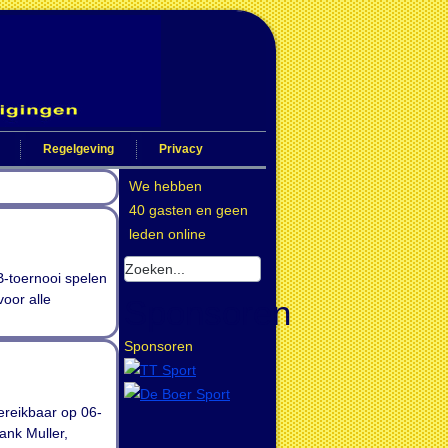
Regelgeving
Privacy
We hebben
40 gasten en geen
leden online
B-toernooi spelen
oor alle
Sponsoren
Sponsoren
ereikbaar op 06-
ank Muller,