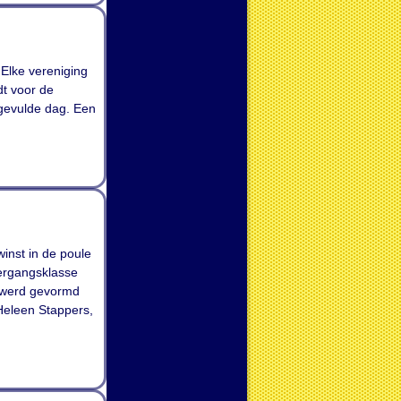
Elke vereniging
dt voor de
 gevulde dag. Een
inst in de poule
vergangsklasse
e werd gevormd
 Heleen Stappers,