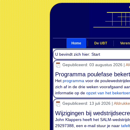
Home
De UBT
Veren
U bevindt zich hier:
Start
Gepubliceerd: 03 augustus 2026
|
A
Programma poulefase bekert
Het
programma
voor de poulewedstrijden
zich af in de drie weken voorafgaand aan
informatie op de
opzet van het bekertoe
Gepubliceerd: 13 juli 2026
|
Afdrukk
Wijzigingen bij wedstrijdsec
John Klappers heeft het SALM-wedstrijds
29297388, een e-mail stuur je naar
tafe