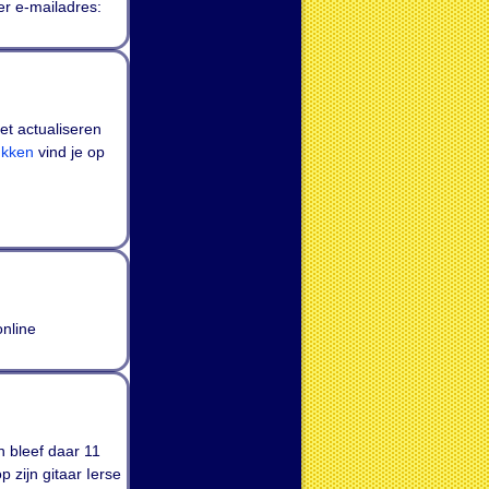
er e-mailadres:
t actualiseren
ukken
vind je op
online
 bleef daar 11
p zijn gitaar Ierse