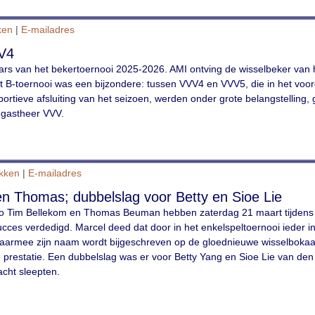
ken
|
E-mailadres
VV4
aars van het bekertoernooi 2025-2026. AMI ontving de wisselbeker van h
et B-toernooi was een bijzondere: tussen VVV4 en VVV5, die in het voor
sportieve afsluiting van het seizoen, werden onder grote belangstelling,
e gastheer VVV.
ukken
|
E-mailadres
 en Thomas; dubbelslag voor Betty en Sioe Lie
uo Tim Bellekom en Thomas Beuman hebben zaterdag 21 maart tijdens
ces verdedigd. Marcel deed dat door in het enkelspeltoernooi ieder i
waarmee zijn naam wordt bijgeschreven op de gloednieuwe wisselboka
e prestatie. Een dubbelslag was er voor Betty Yang en Sioe Lie van de
acht sleepten.