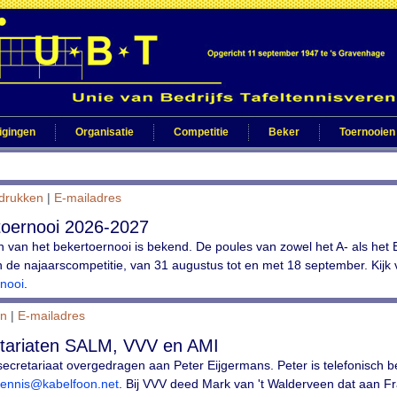
igingen
Organisatie
Competitie
Beker
Toernooien
fdrukken
|
E-mailadres
oernooi 2026-2027
 van het bekertoernooi is bekend. De poules van zowel het A- als het 
 de najaarscompetitie, van 31 augustus tot en met 18 september. Kijk v
rnooi
.
en
|
E-mailadres
retariaten SALM, VVV en AMI
ecretariaat overgedragen aan Peter Eijgermans. Peter is telefonisch b
ltennis@kabelfoon.net
. Bij VVV deed Mark van 't Walderveen dat aan Fr