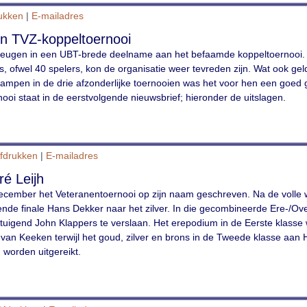
rukken
|
E-mailadres
in TVZ-koppeltoernooi
heugen in een UBT-brede deelname aan het befaamde koppeltoernooi. 
 ofwel 40 spelers, kon de organisatie weer tevreden zijn. Wat ook gel
ampen in de drie afzonderlijke toernooien was het voor hen een goed
rnooi staat in de eerstvolgende nieuwsbrief; hieronder de uitslagen.
fdrukken
|
E-mailadres
ré Leijh
ecember het Veteranentoernooi op zijn naam geschreven. Na de volle w
nende finale Hans Dekker naar het zilver. In die gecombineerde Ere-/O
tuigend John Klappers te verslaan. Het erepodium in de Eerste klass
 van Keeken terwijl het goud, zilver en brons in de Tweede klasse aan
worden uitgereikt.